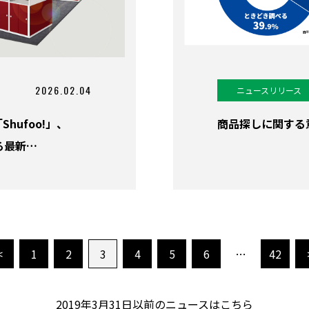
2026.02.04
ニュースリリース
ufoo!」、
商品探しに関する意識
する最新…
<
1
2
3
4
5
6
…
42
2019年3月31日以前のニュースはこちら