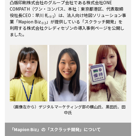
凸版印刷株式会社のグループ会社である株式会社ONE
COMPATH（ワン・コンパス、本社：東京都港区、代表取締
役社長CEO：早川 礼
）は、法人向け地図ソリューション事
※1
業「Mapion Biz
」が提供している「スクラッチ開発」を
※2
利用する株式会社クレディセゾンの導入事例ページを公開し
ました。
（画像左から）デジタルマーケティング部の横山氏、黒田氏、田
中氏
「Mapion Biz」の「スクラッチ開発」について