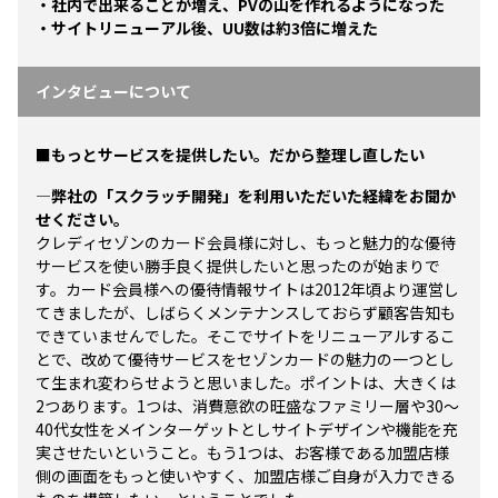
・社内で出来ることが増え、PVの山を作れるようになった
・サイトリニューアル後、UU数は約3倍に増えた
インタビューについて
■もっとサービスを提供したい。だから整理し直したい
―弊社の「スクラッチ開発」を利用いただいた経緯をお聞か
せください。
クレディセゾンのカード会員様に対し、もっと魅力的な優待
サービスを使い勝手良く提供したいと思ったのが始まりで
す。カード会員様への優待情報サイトは2012年頃より運営し
てきましたが、しばらくメンテナンスしておらず顧客告知も
できていませんでした。そこでサイトをリニューアルするこ
とで、改めて優待サービスをセゾンカードの魅力の一つとし
て生まれ変わらせようと思いました。ポイントは、大きくは
2つあります。1つは、消費意欲の旺盛なファミリー層や30～
40代女性をメインターゲットとしサイトデザインや機能を充
実させたいということ。もう1つは、お客様である加盟店様
側の画面をもっと使いやすく、加盟店様ご自身が入力できる