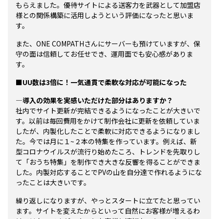
もらえました。優待サイトによる送客力を武器として加盟店
様との関係構築に活用しようという評価になったと思いま
す。
また、ONE COMPATHさんにサーバーも預けていますが、保
守の面は信頼してお任せでき、運用面でも安心感がありま
す。
■UU数は3倍に！一気通貫で柔軟な対応が可能になった
―導入の効果を実感いただけた部分はありますか？
社内でサイト更新が完結できるようになったことが大きいで
す。以前は毎回費用をかけて制作会社に更新を依頼していま
したが、内製化したことで柔軟に対応できるようになりまし
た。今では月に１~２本の特集を作っています。例えば、新
型コロナウイルスが流行り始めたころ、トレンドを先取りし
て「おうち特集」を制作でき大きな反響を得ることができま
した。内製対応することでPVの山を自分達で作れるようにな
ったことは大きいです。
繰り返しになりますが、やっとスタートに立てたと思ってい
ます。サイトを変えたからといって自然にお客様が増えるわ