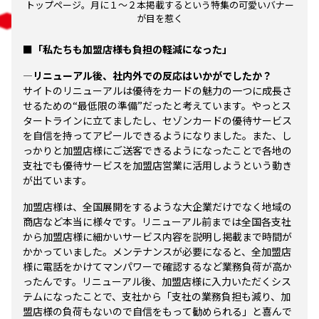
トップページ。月に１～２本掲載するという特集の可愛いバナー
が目を惹く
■「私たちも加盟店様も負担の軽減になった」
―リニューアル後、社内外での反応はいかがでしたか？
サイトのリニューアルは優待をカードの魅力の一つに成長さ
せるための“最低限の準備”だったと考えています。やっとス
タートラインに立てましたし、セゾンカードの優待サービス
を自信を持ってアピールできるようになりました。また、し
っかりと加盟店様にご送客できるようになったことで各地の
支社でも優待サービスを加盟店営業に活用しようという動き
が出ています。
加盟店様は、全国展開をするような大企業だけでなく地域の
商店など本当に様々です。リニューアル前までは全国各支社
から加盟店様に細かいサービス内容を説明し掲載まで時間が
かかっていました。メンテナンスが必要になると、全加盟店
様に電話をかけてマンパワーで確認するなど業務負荷が高か
ったんです。リニューアル後、加盟店様に入力いただくシス
テムになったことで、支社から「支社の業務負担も減り、加
盟店様の負荷もないので自信をもって勧められる」と喜んで