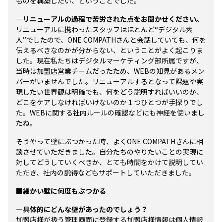
ものを構築したい、ということでした。
―リニューアルの過程で苦労された点をお聞かせください。
リニューアルに携わったスタッフはほとんど“デジタル素
人”でしたので、ONE COMPATHさんと会話していても、何を
伝えるべきなのかが分からない、ということがよく起こりま
した。現在私たちはデジタルマーケティング部所属ですが、
当時は加盟店営業チームだったため、WEBの知見があるメン
バーがいませんでした。リニューアルするとなって課題や実
現したい世界観は明確でも、何をどう説明すればいいのか、
どこをケアしなければいけないのか１つひとつが手探りでし
た。WEBに関する社内ルールの確認などにも神経を使いまし
たね。
そうやって壁にぶつかった時、よくONE COMPATHさんに相
談させていただきました。自分たちのやりたいことの実現に
対してどうしていくべきか、とても時間をかけて説明してい
ただき、社内の説得などもサポートしていただきました。
■細かい壁に何度もぶつかる
―具体的にどんな壁があったのでしょう？
加盟店様が扱う管理画面に登録する加盟店様情報は個人情報