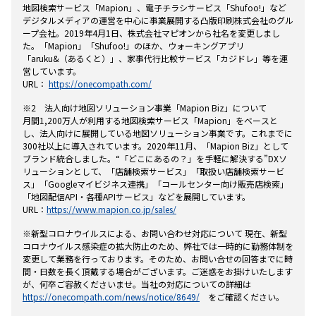
地図検索サービス「Mapion」、電子チラシサービス「Shufoo!」など
デジタルメディアの運営を中心に事業展開する凸版印刷株式会社のグル
ープ会社。2019年4月1日、株式会社マピオンから社名を変更しまし
た。「Mapion」「Shufoo!」のほか、ウォーキングアプリ
「aruku&（あるくと）」、家事代行比較サービス「カジドレ」等を運
営しています。
URL：
https://onecompath.com/
※2 法人向け地図ソリューション事業「Mapion Biz」について
月間1,200万人が利用する地図検索サービス「Mapion」をベースと
し、法人向けに展開している地図ソリューション事業です。これまでに
300社以上に導入されています。2020年11月、「Mapion Biz」として
ブランド統合しました。“「どこにあるの？」を手軽に解決する”DXソ
リューションとして、「店舗検索サービス」「取扱い店舗検索サービ
ス」「Googleマイビジネス連携」「コールセンター向け販売店検索」
「地図配信API・各種APIサービス」などを展開しています。
URL：
https://www.mapion.co.jp/sales/
※新型コロナウイルスによる、お問い合わせ対応について 現在、新型
コロナウイルス感染症の拡大防止のため、弊社では一時的に勤務体制を
変更して業務を行っております。そのため、お問い合せの回答までに時
間・日数を長く頂戴する場合がございます。ご迷惑をお掛けいたします
が、何卒ご容赦くださいませ。当社の対応についての詳細は
https://onecompath.com/news/notice/8649/
をご確認ください。