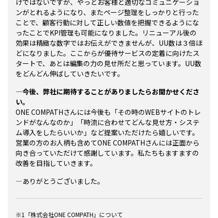
けではないですが、やっとお客様と適切なコミュニケーショ
ンがとれるようになり、またページ整理をしっかりと行った
ことで、顧客行動に対して正しい数値を把握できるようにな
ったことでKPI管理も可能になりました。リニューアル後の
効果は精緻な数字ではお伝えができませんが、UU数は３倍ほ
どになりました。ここからが優待サービスの定着に向けたス
タートで、あとは編集の力の見せ所だと思っています。UU数
をどんどん伸ばしていきたいです。
―今後、弊社に期待することがありましたらお聞かせくださ
い。
ONE COMPATHさんには今後も「その時のWEBサイトのトレ
ンドがなんなのか」「時流に合わせてどんな見せ方・システ
ム導入をしたらいいか」など提案いただけたら嬉しいです。
営業の方のお人柄も含めてONE COMPATHさんには正面から
向き合っていただけて感謝しています。私たちもますますの
改善を目指していきます。
―ありがとうございました。
※1「株式会社ONE COMPATH」について