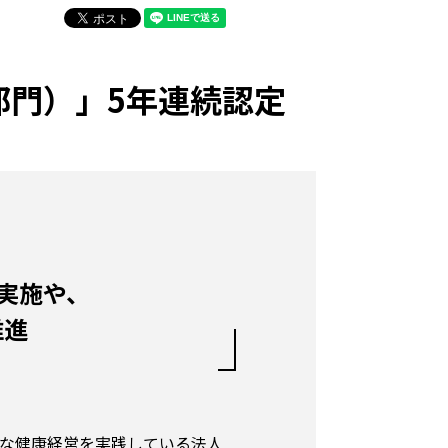
人部門）」5年連続認定
の実施や、
推進
優良な健康経営を実践している法人