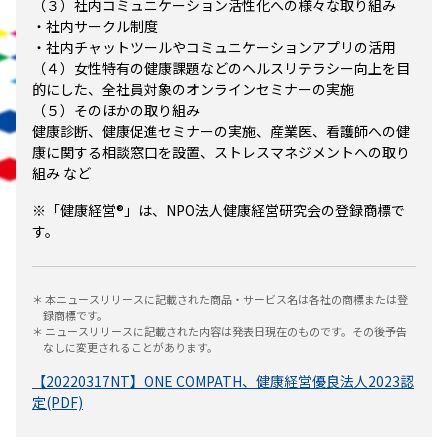
（３）社内コミュニケーション活性化への様々な取り組み
・社内サークル制度
・社内チャットツールやコミュニケーションアプリの活用
（４）女性特有の健康課題などのヘルスリテラシー向上を目
的にした、全社員対象のオンラインセミナーの実施
（５）そのほかの取り組み
健康診断、健康促進セミナーの実施、産業医、看護師への健
康に関する相談窓口を設置、ストレスマネジメントへの取り
組み など
※「健康経営®」は、NPO法人健康経営研究会の登録商標で
す。
＊ 本ニュースリリースに記載された商品・サービス名は各社の商標または登
録商標です。
＊ ニュースリリースに記載された内容は発表日現在のものです。その後予告
なしに変更されることがあります。
【20220317NT】ONE COMPATH、健康経営優良法人2023認
定(PDF)